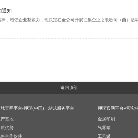
的通知
精神，增强企业凝聚力，现决定在全公司开展征集企业之歌歌词（曲）活
返回顶部
押球官网平台-押球(中国)一站式服务平台
押球官网平台-押球(
生产基地
金属印刷
品质优势
气雾罐
战略合作伙伴
工艺罐