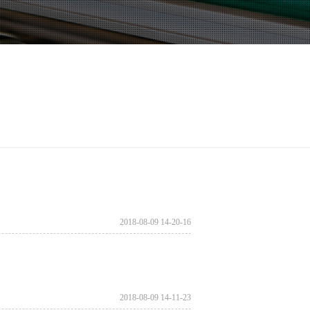
2018-08-09 14-20-16
2018-08-09 14-11-23