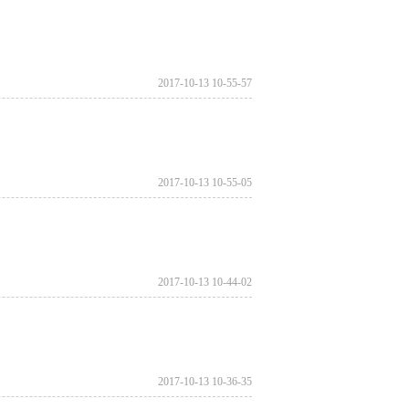
2017-10-13 10-55-57
2017-10-13 10-55-05
2017-10-13 10-44-02
2017-10-13 10-36-35