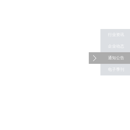
行业资讯
企业动态
通知公告
电子季刊