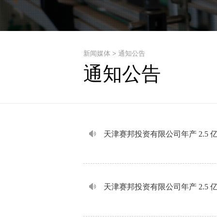
新闻媒体
>
通知公告
通知公告
天津赛邦投资有限公司年产 2.5
天津赛邦投资有限公司年产 2.