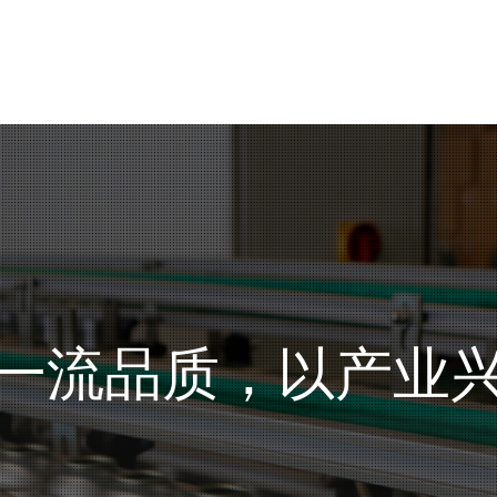
一流品质，以产业