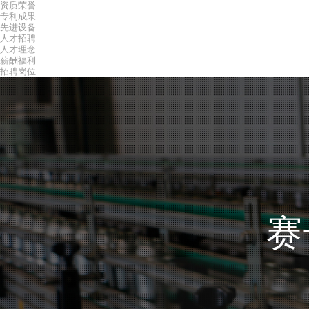
资质荣誉
专利成果
先进设备
人才招聘
人才理念
薪酬福利
招聘岗位
赛